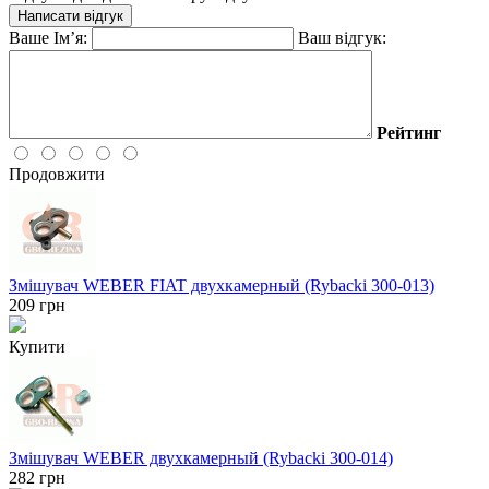
Написати відгук
Ваше Ім’я:
Ваш відгук:
Рейтинг
Продовжити
Змішувач WEBER FIAT двухкамерный (Rybacki 300-013)
209
грн
Купити
Змішувач WEBER двухкамерный (Rybacki 300-014)
282
грн