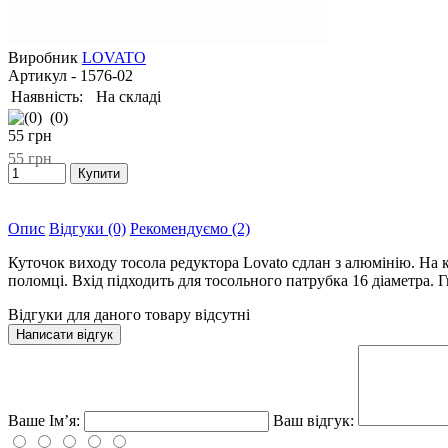
Виробник
LOVATO
Артикул
- 1576-02
Наявність:
На складі
(0)
55
грн
55
грн
Опис
Відгуки (0)
Рекомендуємо (2)
Куточок виходу тосола редуктора Lovato сдлан з алюмінію. На 
поломці. Вхід підходить для тосольного патрубка 16 діаметра. Г
Відгуки для даного товару відсутні
Написати відгук
Ваше Ім’я:
Ваш відгук: