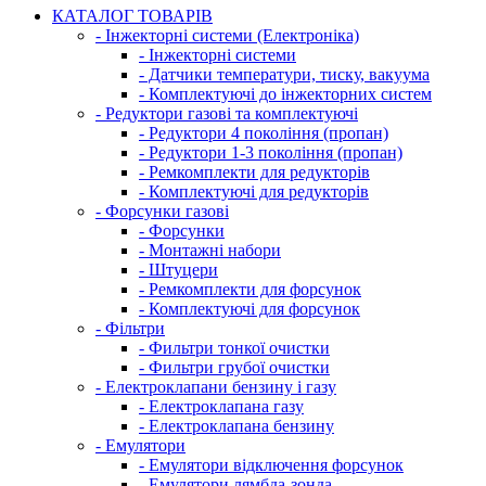
КАТАЛОГ ТОВАРІВ
- Інжекторні системи (Електроніка)
- Інжекторні системи
- Датчики температури, тиску, вакуума
- Комплектуючі до інжекторних систем
- Редуктори газові та комплектуючі
- Редуктори 4 покоління (пропан)
- Редуктори 1-3 покоління (пропан)
- Ремкомплекти для редукторів
- Комплектуючі для редукторів
- Форсунки газові
- Форсунки
- Монтажні набори
- Штуцери
- Ремкомплекти для форсунок
- Комплектуючі для форсунок
- Фільтри
- Фильтри тонкої очистки
- Фильтри грубої очистки
- Електроклапани бензину і газу
- Електроклапана газу
- Електроклапана бензину
- Емулятори
- Емулятори відключення форсунок
- Емулятори лямбда-зонда