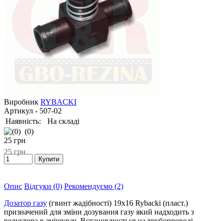
Виробник
RYBACKI
Артикул
- 507-02
Наявність:
На складі
(0)
25
грн
25
грн
Опис
Відгуки (0)
Рекомендуємо (2)
Дозатор газу
(гвинт жадібності) 19х16 Rybacki (пласт.)
призначений для зміни дозування газу який надходить з
редуктора в змішувач. Встановлюється на трубопроводі