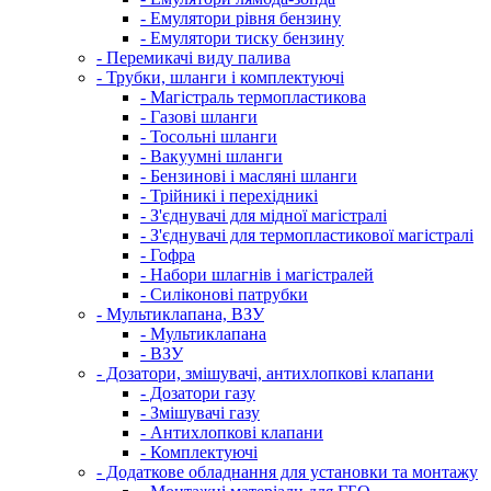
- Емулятори рівня бензину
- Емулятори тиску бензину
- Перемикачі виду палива
- Трубки, шланги і комплектуючі
- Магістраль термопластикова
- Газові шланги
- Тосольні шланги
- Вакуумні шланги
- Бензинові і масляні шланги
- Трійникі і перехідникі
- З'єднувачі для мідної магістралі
- З'єднувачі для термопластикової магістралі
- Гофра
- Набори шлагнів і магістралей
- Силіконові патрубки
- Мультиклапана, ВЗУ
- Мультиклапана
- ВЗУ
- Дозатори, змішувачі, антихлопкові клапани
- Дозатори газу
- Змішувачі газу
- Антихлопкові клапани
- Комплектуючі
- Додаткове обладнання для установки та монтажу