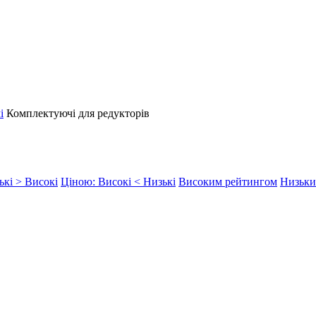
і
Комплектуючі для редукторів
ькі > Високі
Ціною: Високі < Низькі
Високим рейтингом
Низьки