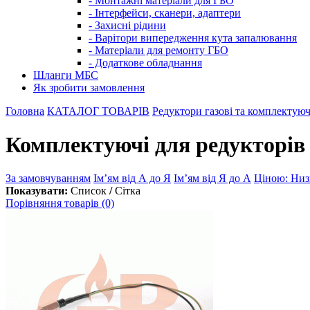
- Монтажні матеріали для ГБО
- Інтерфейси, сканери, адаптери
- Захисні рідини
- Варітори випередження кута запалювання
- Матеріали для ремонту ГБО
- Додаткове обладнання
Шланги МБС
Як зробити замовлення
Головна
КАТАЛОГ ТОВАРІВ
Редуктори газові та комплектуюч
Комплектуючі для редукторів
За замовчуванням
Ім’ям від А до Я
Ім’ям від Я до А
Ціною: Низ
Показувати:
Список
/
Сітка
Порівняння товарів (0)