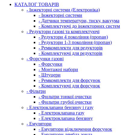
КАТАЛОГ ТОВАРІВ
- Інжекторні системи (Електроніка)
- Інжекторні системи
- Датчики температури, тиску, вакуума
- Комплектуючі до інжекторних систем
- Редуктори газові та комплектуючі
- Редуктори 4 покоління (пропан)
- Редуктори 1-3 покоління (пропан)
- Ремкомплекти для редукторів
- Комплектуючі для редукторів
- Форсунки газові
- Форсунки
- Монтажні набори
- Штуцери
- Ремкомплекти для форсунок
- Комплектуючі для форсунок
- Фільтри
- Фильтри тонкої очистки
- Фильтри грубої очистки
- Електроклапани бензину і газу
- Електроклапана газу
- Електроклапана бензину
- Емулятори
- Емулятори відключення форсунок
- Емулятори лямбда-зонда