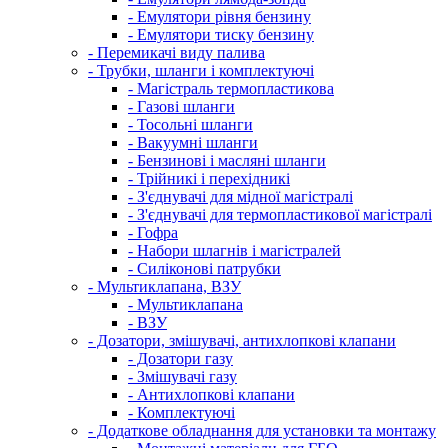
- Емулятори рівня бензину
- Емулятори тиску бензину
- Перемикачі виду палива
- Трубки, шланги і комплектуючі
- Магістраль термопластикова
- Газові шланги
- Тосольні шланги
- Вакуумні шланги
- Бензинові і масляні шланги
- Трійникі і перехідникі
- З'єднувачі для мідної магістралі
- З'єднувачі для термопластикової магістралі
- Гофра
- Набори шлагнів і магістралей
- Силіконові патрубки
- Мультиклапана, ВЗУ
- Мультиклапана
- ВЗУ
- Дозатори, змішувачі, антихлопкові клапани
- Дозатори газу
- Змішувачі газу
- Антихлопкові клапани
- Комплектуючі
- Додаткове обладнання для установки та монтажу