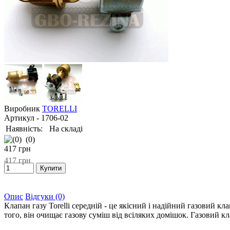
Виробник
TORELLI
Артикул
- 1706-02
Наявність:
На складі
(0)
417
грн
417
грн
Опис
Відгуки (0)
Клапан газу Torelli середній - це якісний і надійний газовий к
того, він очищає газову суміш від всіляких домішок. Газовий к