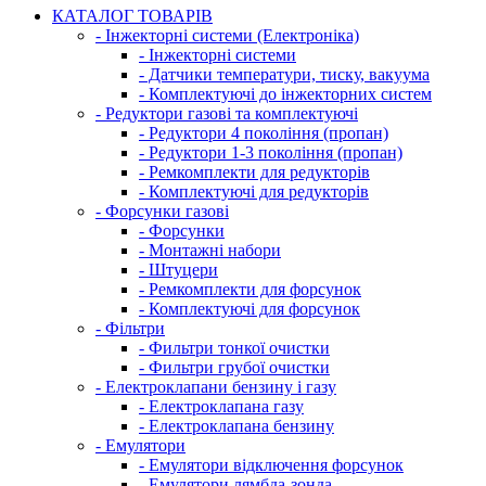
КАТАЛОГ ТОВАРІВ
- Інжекторні системи (Електроніка)
- Інжекторні системи
- Датчики температури, тиску, вакуума
- Комплектуючі до інжекторних систем
- Редуктори газові та комплектуючі
- Редуктори 4 покоління (пропан)
- Редуктори 1-3 покоління (пропан)
- Ремкомплекти для редукторів
- Комплектуючі для редукторів
- Форсунки газові
- Форсунки
- Монтажні набори
- Штуцери
- Ремкомплекти для форсунок
- Комплектуючі для форсунок
- Фільтри
- Фильтри тонкої очистки
- Фильтри грубої очистки
- Електроклапани бензину і газу
- Електроклапана газу
- Електроклапана бензину
- Емулятори
- Емулятори відключення форсунок
- Емулятори лямбда-зонда