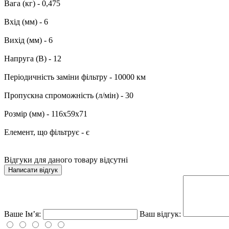
Вага (кг) - 0,475
Вхід (мм) - 6
Вихід (мм) - 6
Напруга (В) - 12
Періодичність заміни фільтру - 10000 км
Пропускна спроможність (л/мін) - 30
Розмір (мм) - 116х59х71
Елемент, що фільтрує - є
Відгуки для даного товару відсутні
Написати відгук
Ваше Ім’я:
Ваш відгук: