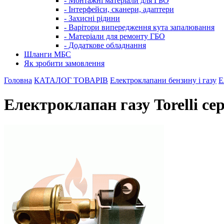
- Монтажні матеріали для ГБО
- Інтерфейси, сканери, адаптери
- Захисні рідини
- Варітори випередження кута запалювання
- Матеріали для ремонту ГБО
- Додаткове обладнання
Шланги МБС
Як зробити замовлення
Головна
КАТАЛОГ ТОВАРІВ
Електроклапани бензину і газу
Е
Електроклапан газу Torelli се