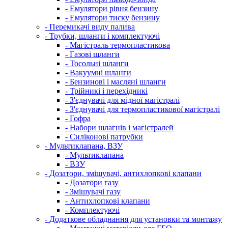
- Емулятори рівня бензину
- Емулятори тиску бензину
- Перемикачі виду палива
- Трубки, шланги і комплектуючі
- Магістраль термопластикова
- Газові шланги
- Тосольні шланги
- Вакуумні шланги
- Бензинові і масляні шланги
- Трійникі і перехідникі
- З'єднувачі для мідної магістралі
- З'єднувачі для термопластикової магістралі
- Гофра
- Набори шлагнів і магістралей
- Силіконові патрубки
- Мультиклапана, ВЗУ
- Мультиклапана
- ВЗУ
- Дозатори, змішувачі, антихлопкові клапани
- Дозатори газу
- Змішувачі газу
- Антихлопкові клапани
- Комплектуючі
- Додаткове обладнання для установки та монтажу