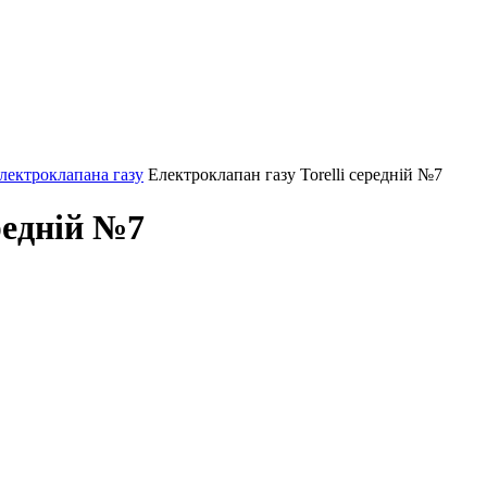
лектроклапана газу
Електроклапан газу Torelli середній №7
редній №7