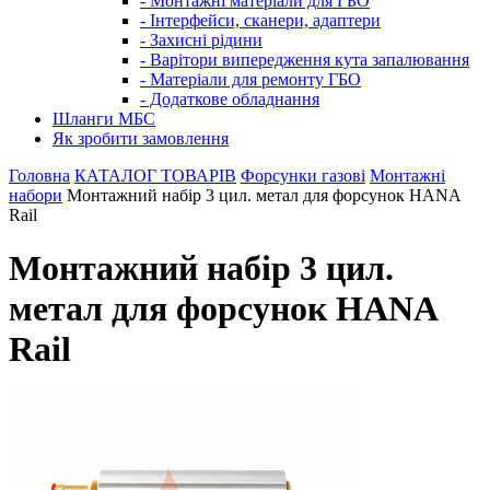
- Монтажні матеріали для ГБО
- Інтерфейси, сканери, адаптери
- Захисні рідини
- Варітори випередження кута запалювання
- Матеріали для ремонту ГБО
- Додаткове обладнання
Шланги МБС
Як зробити замовлення
Головна
КАТАЛОГ ТОВАРІВ
Форсунки газові
Монтажні
набори
Монтажний набір 3 цил. метал для форсунок HANA
Rail
Монтажний набір 3 цил.
метал для форсунок HANA
Rail