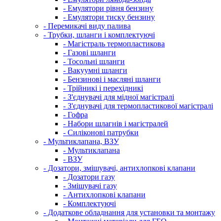
- Емулятори рівня бензину
- Емулятори тиску бензину
- Перемикачі виду палива
- Трубки, шланги і комплектуючі
- Магістраль термопластикова
- Газові шланги
- Тосольні шланги
- Вакуумні шланги
- Бензинові і масляні шланги
- Трійникі і перехідникі
- З'єднувачі для мідної магістралі
- З'єднувачі для термопластикової магістралі
- Гофра
- Набори шлагнів і магістралей
- Силіконові патрубки
- Мультиклапана, ВЗУ
- Мультиклапана
- ВЗУ
- Дозатори, змішувачі, антихлопкові клапани
- Дозатори газу
- Змішувачі газу
- Антихлопкові клапани
- Комплектуючі
- Додаткове обладнання для установки та монтажу