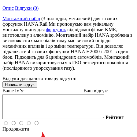
Опис
Відгуки (0)
Монтажний набір
(3 циліндри, металевий) для газових
форсунок HANA Rail.Ми пропонуємо вам унікальну
монтажну шину для
форсунок
від відомої фірми KME,
виготовлену з алюмінію. Монтажний набір HANA зроблена з
високоякісних матеріалів тому має високий опір до
механічних впливів і до зміни температури. Він дозволяє
підключати 4 газових форсунки HANA H2000 / 2001 в один
блок. Підходить для 6 циліндрових автомобілів. Монтажний
набір HANA використовується в ГБО четвертого покоління
(послідовного упорскування газу).
Відгуки для даного товару відсутні
Написати відгук
Ваше Ім’я:
Ваш відгук:
Рейтинг
Продовжити