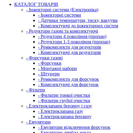
КАТАЛОГ ТОВАРІВ
- Інжекторні системи (Електроніка)
- Інжекторні системи
- Датчики температури, тиску, вакуума
- Комплектуючі до інжекторних систем
- Редуктори газові та комплектуючі
- Редуктори 4 покоління (пропан)
- Редуктори 1-3 покоління (пропан)
- Ремкомплекти для редукторів
- Комплектуючі для редукторів
- Форсунки газові
- Форсунки
- Монтажні набори
- Штуцери
- Ремкомплекти для форсунок
- Комплектуючі для форсунок
- Фільтри
- Фильтри тонкої очистки
- Фильтри грубої очистки
- Електроклапани бензину і газу
- Електроклапана газу
- Електроклапана бензину
- Емулятори
- Емулятори відключення форсунок
- Емулятори лямбда-зонда