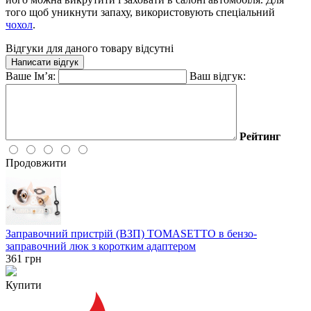
того щоб уникнути запаху, використовують спеціальний
чохол
.
Відгуки для даного товару відсутні
Написати відгук
Ваше Ім’я:
Ваш відгук:
Рейтинг
Продовжити
Заправочний пристрій (ВЗП) TOMASETTO в бензо-
заправочний люк з коротким адаптером
361
грн
Купити