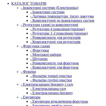
КАТАЛОГ ТОВАРІВ
- Інжекторні системи (Електроніка)
- Інжекторні системи
- Датчики температури, тиску, вакуума
- Комплектуючі до інжекторних систем
- Редуктори газові та комплектуючі
- Редуктори 4 покоління (пропан)
- Редуктори 1-3 покоління (пропан)
- Ремкомплекти для редукторів
- Комплектуючі для редукторів
- Форсунки газові
- Форсунки
- Монтажні набори
- Штуцери
- Ремкомплекти для форсунок
- Комплектуючі для форсунок
- Фільтри
- Фильтри тонкої очистки
- Фильтри грубої очистки
- Електроклапани бензину і газу
- Електроклапана газу
- Електроклапана бензину
- Емулятори
- Емулятори відключення форсунок
- Емулятори лямбда-зонда