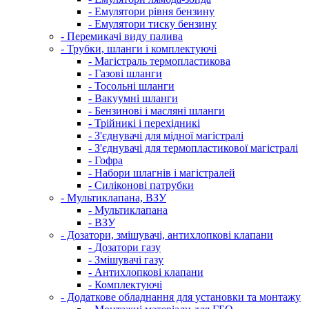
- Емулятори рівня бензину
- Емулятори тиску бензину
- Перемикачі виду палива
- Трубки, шланги і комплектуючі
- Магістраль термопластикова
- Газові шланги
- Тосольні шланги
- Вакуумні шланги
- Бензинові і масляні шланги
- Трійникі і перехідникі
- З'єднувачі для мідної магістралі
- З'єднувачі для термопластикової магістралі
- Гофра
- Набори шлагнів і магістралей
- Силіконові патрубки
- Мультиклапана, ВЗУ
- Мультиклапана
- ВЗУ
- Дозатори, змішувачі, антихлопкові клапани
- Дозатори газу
- Змішувачі газу
- Антихлопкові клапани
- Комплектуючі
- Додаткове обладнання для установки та монтажу