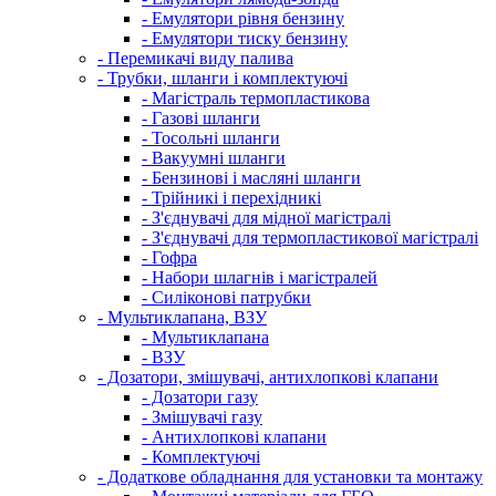
- Емулятори рівня бензину
- Емулятори тиску бензину
- Перемикачі виду палива
- Трубки, шланги і комплектуючі
- Магістраль термопластикова
- Газові шланги
- Тосольні шланги
- Вакуумні шланги
- Бензинові і масляні шланги
- Трійникі і перехідникі
- З'єднувачі для мідної магістралі
- З'єднувачі для термопластикової магістралі
- Гофра
- Набори шлагнів і магістралей
- Силіконові патрубки
- Мультиклапана, ВЗУ
- Мультиклапана
- ВЗУ
- Дозатори, змішувачі, антихлопкові клапани
- Дозатори газу
- Змішувачі газу
- Антихлопкові клапани
- Комплектуючі
- Додаткове обладнання для установки та монтажу