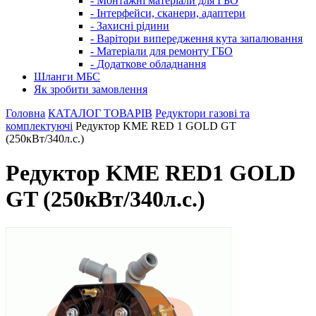
- Монтажні матеріали для ГБО
- Інтерфейси, сканери, адаптери
- Захисні рідини
- Варітори випередження кута запалювання
- Матеріали для ремонту ГБО
- Додаткове обладнання
Шланги МБС
Як зробити замовлення
Головна
КАТАЛОГ ТОВАРІВ
Редуктори газові та
комплектуючі
Редуктор KME RED 1 GOLD GT
(250кВт/340л.с.)
Редуктор KME RED1 GOLD
GT (250кВт/340л.с.)