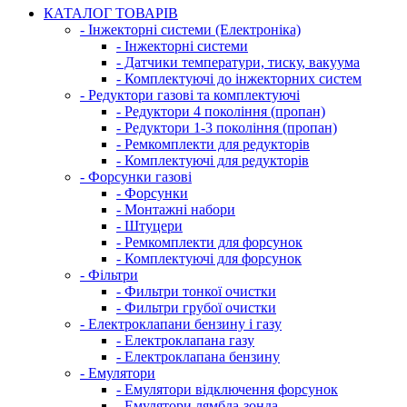
КАТАЛОГ ТОВАРІВ
- Інжекторні системи (Електроніка)
- Інжекторні системи
- Датчики температури, тиску, вакуума
- Комплектуючі до інжекторних систем
- Редуктори газові та комплектуючі
- Редуктори 4 покоління (пропан)
- Редуктори 1-3 покоління (пропан)
- Ремкомплекти для редукторів
- Комплектуючі для редукторів
- Форсунки газові
- Форсунки
- Монтажні набори
- Штуцери
- Ремкомплекти для форсунок
- Комплектуючі для форсунок
- Фільтри
- Фильтри тонкої очистки
- Фильтри грубої очистки
- Електроклапани бензину і газу
- Електроклапана газу
- Електроклапана бензину
- Емулятори
- Емулятори відключення форсунок
- Емулятори лямбда-зонда