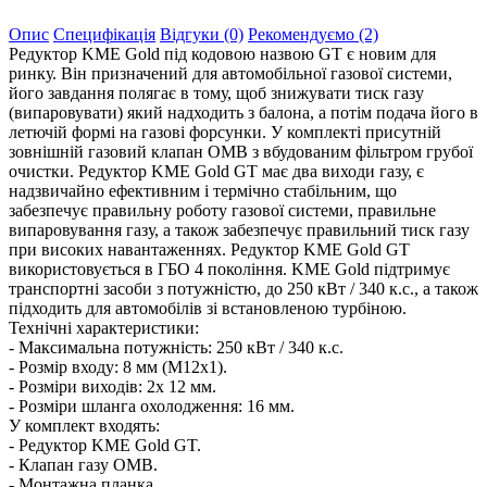
Опис
Специфікація
Відгуки (0)
Рекомендуємо (2)
Редуктор KME Gold під кодовою назвою GT є новим для
ринку. Він призначений для автомобільної газової системи,
його завдання полягає в тому, щоб знижувати тиск газу
(випаровувати) який надходить з балона, а потім подача його в
летючій формі на газові форсунки. У комплекті присутній
зовнішній газовий клапан ОМВ з вбудованим фільтром грубої
очистки. Редуктор KME Gold GT має два виходи газу, є
надзвичайно ефективним і термічно стабільним, що
забезпечує правильну роботу газової системи, правильне
випаровування газу, а також забезпечує правильний тиск газу
при високих навантаженнях. Редуктор KME Gold GT
використовується в ГБО 4 покоління. KME Gold підтримує
транспортні засоби з потужністю, до 250 кВт / 340 к.с., а також
підходить для автомобілів зі встановленою турбіною.
Технічні характеристики:
- Максимальна потужність: 250 кВт / 340 к.с.
- Розмір входу: 8 мм (M12x1).
- Розміри виходів: 2x 12 мм.
- Розміри шланга охолодження: 16 мм.
У комплект входять:
- Редуктор KME Gold GT.
- Клапан газу OMB.
- Монтажна планка.