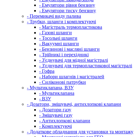
- Емулятори рівня бензину
- Емулятори тиску бензину
- Перемикачі виду палива
- Трубки, шланги і комплектуючі
- Магістраль термопластикова
- Газові шланги
- Тосольні шланги
- Вакуумні шланги
- Бензинові і масляні шланги
- Трійникі і перехідникі
- З'єднувачі для мідної магістралі
- З'єднувачі для термопластикової магістралі
- Гофра
- Набори шлагнів і магістралей
- Силіконові патрубки
- Мультиклапана, ВЗУ
- Мультиклапана
- ВЗУ
- Дозатори, змішувачі, антихлопкові клапани
- Дозатори газу
- Змішувачі газу
- Антихлопкові клапани
- Комплектуючі
- Додаткове обладнання для установки та монтажу