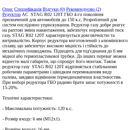
Опис
Специфікація
Відгуки (0)
Рекомендуємо (2)
Редуктор
AC STAG R02 120T ГБО 4-го покоління
призначений для автомобілів до 150 к.с. Розроблений для
систем послідовно уприскування. Редуктор газу добре реагує
на раптові зміни навантаження, забезпечує нормований тиск
газу. STAG R02 120T характеризується довговічністю та
витривалістю. Корпус редуктора виготовлений з алюмінієвого
сплаву, що забезпечує високою міцність і стійкість до
механічних пошкоджень. Підходить для під'єднання до 6 мм
мідної або термопластикової трубки. До інших переваг можна
віднести малі габарити, що спрощує його монтаж. Також
редуктор газу STAG R02 120T відрізняється стабільними
робочими параметрами і швидким перемиканням виду
палива, завдяки відмінним термодинамічнии властивостям.
При виборі редуктора ГБО радимо брати запас потужності в
15-20%.
Технічні характеристики:
- Максимальна потужність: 120 к.с.
- Розмір входу: 6 мм (M12x1).
- Розміри виходa: 16 мм.