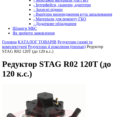
- Монтажні матеріали для ГБО
- Інтерфейси, сканери, адаптери
- Захисні рідини
- Варітори випередження кута запалювання
- Матеріали для ремонту ГБО
- Додаткове обладнання
Шланги МБС
Як зробити замовлення
Головна
КАТАЛОГ ТОВАРІВ
Редуктори газові та
комплектуючі
Редуктори 4 покоління (пропан)
Редуктор
STAG R02 120T (до 120 к.с.)
Редуктор STAG R02 120T (до
120 к.с.)