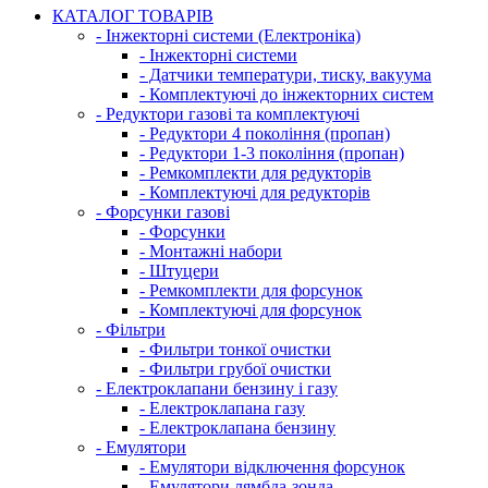
КАТАЛОГ ТОВАРІВ
- Інжекторні системи (Електроніка)
- Інжекторні системи
- Датчики температури, тиску, вакуума
- Комплектуючі до інжекторних систем
- Редуктори газові та комплектуючі
- Редуктори 4 покоління (пропан)
- Редуктори 1-3 покоління (пропан)
- Ремкомплекти для редукторів
- Комплектуючі для редукторів
- Форсунки газові
- Форсунки
- Монтажні набори
- Штуцери
- Ремкомплекти для форсунок
- Комплектуючі для форсунок
- Фільтри
- Фильтри тонкої очистки
- Фильтри грубої очистки
- Електроклапани бензину і газу
- Електроклапана газу
- Електроклапана бензину
- Емулятори
- Емулятори відключення форсунок
- Емулятори лямбда-зонда