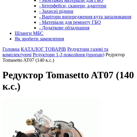
- Монтажні матеріали для ГБО
- Інтерфейси, сканери, адаптери
- Захисні рідини
- Варітори випередження кута запалювання
- Матеріали для ремонту ГБО
- Додаткове обладнання
Шланги МБС
Як зробити замовлення
Головна
КАТАЛОГ ТОВАРІВ
Редуктори газові та
комплектуючі
Редуктори 1-3 покоління (пропан)
Редуктор
Tomasetto AT07 (140 к.с.)
Редуктор Tomasetto AT07 (140
к.с.)