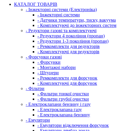
КАТАЛОГ ТОВАРІВ
- Інжекторні системи (Електроніка)
- Інжекторні системи
- Датчики температури, тиску, вакуума
- Комплектуючі до інжекторних систем
- Редуктори газові та комплектуючі
- Редуктори 4 покоління (пропан)
- Редуктори 1-3 покоління (пропан)
- Ремкомплекти для редукторів
- Комплектуючі для редукторів
- Форсунки газові
- Форсунки
- Монтажні набори
- Штуцери
- Ремкомплекти для форсунок
- Комплектуючі для форсунок
- Фільтри
- Фильтри тонкої очистки
- Фильтри грубої очистки
- Електроклапани бензину і газу
- Електроклапана газу
- Електроклапана бензину
- Емулятори
- Емулятори відключення форсунок
- Емулятори лямбда-зонда