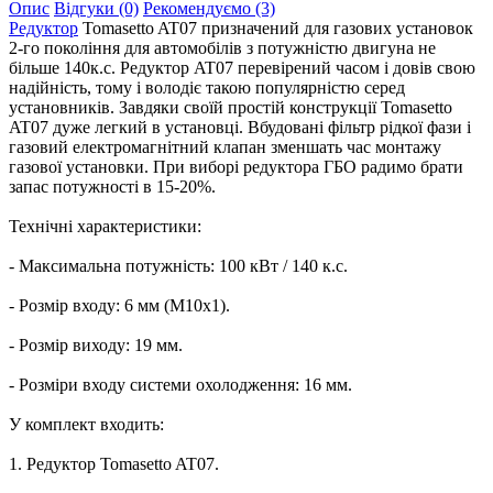
Опис
Відгуки (0)
Рекомендуємо (3)
Редуктор
Tomasetto AT07 призначений для газових установок
2-го покоління для автомобілів з потужністю двигуна не
більше 140к.с. Редуктор AT07 перевірений часом і довів свою
надійність, тому і володіє такою популярністю серед
установників. Завдяки своїй простій конструкції Tomasetto
AT07 дуже легкий в установці. Вбудовані фільтр рідкої фази і
газовий електромагнітний клапан зменшать час монтажу
газової установки. При виборі редуктора ГБО радимо брати
запас потужності в 15-20%.
Технічні характеристики:
- Максимальна потужність: 100 кВт / 140 к.с.
- Розмір входу: 6 мм (M10x1).
- Розмір виходу: 19 мм.
- Розміри входу системи охолодження: 16 мм.
У комплект входить:
1. Редуктор Tomasetto AT07.