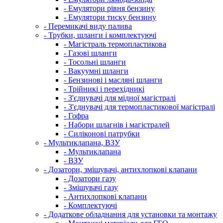
- Емулятори рівня бензину
- Емулятори тиску бензину
- Перемикачі виду палива
- Трубки, шланги і комплектуючі
- Магістраль термопластикова
- Газові шланги
- Тосольні шланги
- Вакуумні шланги
- Бензинові і масляні шланги
- Трійникі і перехідникі
- З'єднувачі для мідної магістралі
- З'єднувачі для термопластикової магістралі
- Гофра
- Набори шлагнів і магістралей
- Силіконові патрубки
- Мультиклапана, ВЗУ
- Мультиклапана
- ВЗУ
- Дозатори, змішувачі, антихлопкові клапани
- Дозатори газу
- Змішувачі газу
- Антихлопкові клапани
- Комплектуючі
- Додаткове обладнання для установки та монтажу