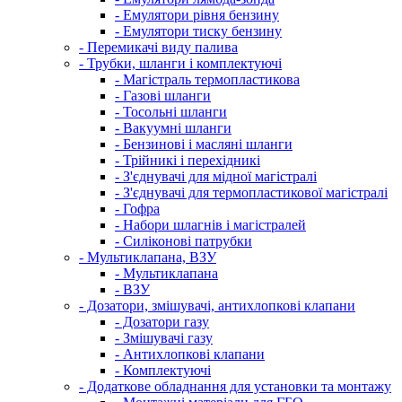
- Емулятори рівня бензину
- Емулятори тиску бензину
- Перемикачі виду палива
- Трубки, шланги і комплектуючі
- Магістраль термопластикова
- Газові шланги
- Тосольні шланги
- Вакуумні шланги
- Бензинові і масляні шланги
- Трійникі і перехідникі
- З'єднувачі для мідної магістралі
- З'єднувачі для термопластикової магістралі
- Гофра
- Набори шлагнів і магістралей
- Силіконові патрубки
- Мультиклапана, ВЗУ
- Мультиклапана
- ВЗУ
- Дозатори, змішувачі, антихлопкові клапани
- Дозатори газу
- Змішувачі газу
- Антихлопкові клапани
- Комплектуючі
- Додаткове обладнання для установки та монтажу