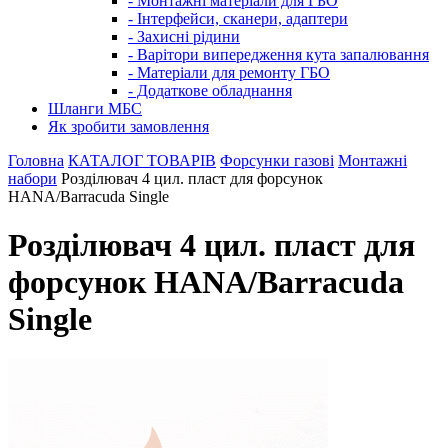
- Монтажні матеріали для ГБО
- Інтерфейси, сканери, адаптери
- Захисні рідини
- Варітори випередження кута запалювання
- Матеріали для ремонту ГБО
- Додаткове обладнання
Шланги МБС
Як зробити замовлення
Головна
КАТАЛОГ ТОВАРІВ
Форсунки газові
Монтажні
набори
Розділювач 4 цил. пласт для форсунок
HANA/Barracuda Single
Розділювач 4 цил. пласт для
форсунок HANA/Barracuda
Single