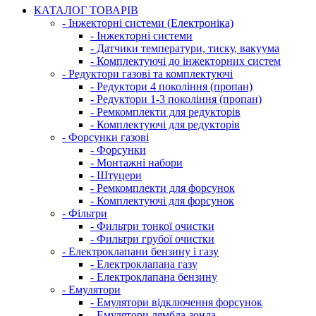
КАТАЛОГ ТОВАРІВ
- Інжекторні системи (Електроніка)
- Інжекторні системи
- Датчики температури, тиску, вакуума
- Комплектуючі до інжекторних систем
- Редуктори газові та комплектуючі
- Редуктори 4 покоління (пропан)
- Редуктори 1-3 покоління (пропан)
- Ремкомплекти для редукторів
- Комплектуючі для редукторів
- Форсунки газові
- Форсунки
- Монтажні набори
- Штуцери
- Ремкомплекти для форсунок
- Комплектуючі для форсунок
- Фільтри
- Фильтри тонкої очистки
- Фильтри грубої очистки
- Електроклапани бензину і газу
- Електроклапана газу
- Електроклапана бензину
- Емулятори
- Емулятори відключення форсунок
- Емулятори лямбда-зонда