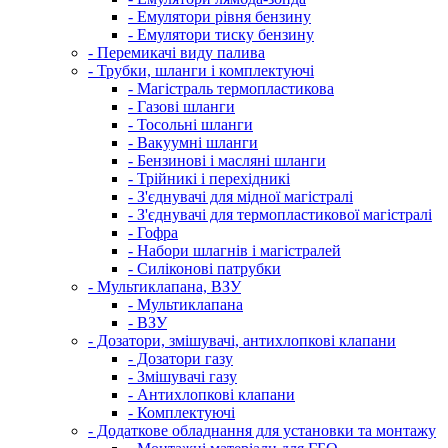
- Емулятори рівня бензину
- Емулятори тиску бензину
- Перемикачі виду палива
- Трубки, шланги і комплектуючі
- Магістраль термопластикова
- Газові шланги
- Тосольні шланги
- Вакуумні шланги
- Бензинові і масляні шланги
- Трійникі і перехідникі
- З'єднувачі для мідної магістралі
- З'єднувачі для термопластикової магістралі
- Гофра
- Набори шлагнів і магістралей
- Силіконові патрубки
- Мультиклапана, ВЗУ
- Мультиклапана
- ВЗУ
- Дозатори, змішувачі, антихлопкові клапани
- Дозатори газу
- Змішувачі газу
- Антихлопкові клапани
- Комплектуючі
- Додаткове обладнання для установки та монтажу