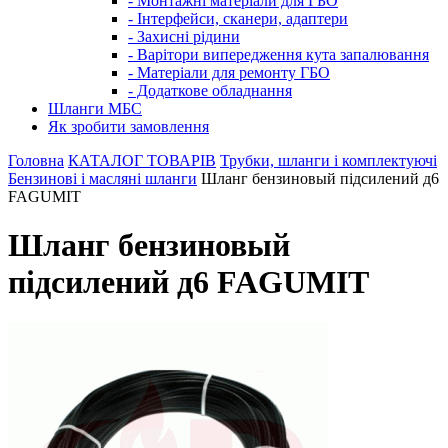
- Монтажні матеріали для ГБО
- Інтерфейси, сканери, адаптери
- Захисні рідини
- Варітори випередження кута запалювання
- Матеріали для ремонту ГБО
- Додаткове обладнання
Шланги МБС
Як зробити замовлення
Головна
КАТАЛОГ ТОВАРІВ
Трубки, шланги і комплектуючі
Бензинові і масляні шланги
Шланг бензиновый підсилений д6
FAGUMIT
Шланг бензиновый
підсилений д6 FAGUMIT