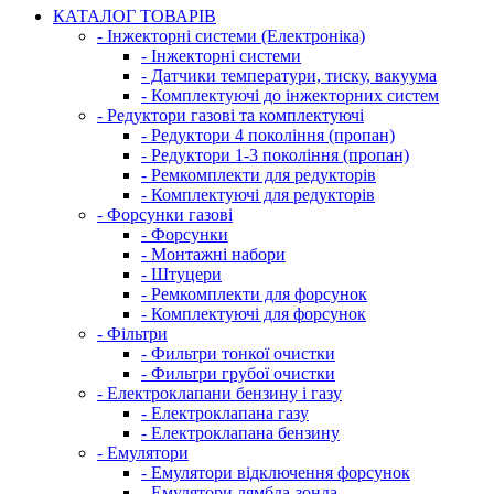
КАТАЛОГ ТОВАРІВ
- Інжекторні системи (Електроніка)
- Інжекторні системи
- Датчики температури, тиску, вакуума
- Комплектуючі до інжекторних систем
- Редуктори газові та комплектуючі
- Редуктори 4 покоління (пропан)
- Редуктори 1-3 покоління (пропан)
- Ремкомплекти для редукторів
- Комплектуючі для редукторів
- Форсунки газові
- Форсунки
- Монтажні набори
- Штуцери
- Ремкомплекти для форсунок
- Комплектуючі для форсунок
- Фільтри
- Фильтри тонкої очистки
- Фильтри грубої очистки
- Електроклапани бензину і газу
- Електроклапана газу
- Електроклапана бензину
- Емулятори
- Емулятори відключення форсунок
- Емулятори лямбда-зонда