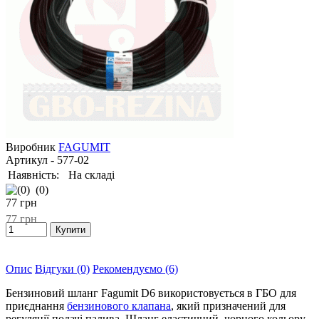
Виробник
FAGUMIT
Артикул
- 577-02
Наявність:
На складі
(0)
77
грн
77
грн
Опис
Відгуки (0)
Рекомендуємо (6)
Бензиновий шланг Fagumit D6 використовується в ГБО для
приєднання
бензинового клапана
, який призначений для
регуляції подачі палива. Шланг еластичний, чорного кольору.