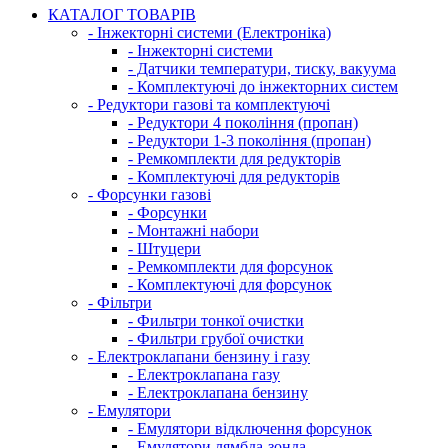
КАТАЛОГ ТОВАРІВ
- Інжекторні системи (Електроніка)
- Інжекторні системи
- Датчики температури, тиску, вакуума
- Комплектуючі до інжекторних систем
- Редуктори газові та комплектуючі
- Редуктори 4 покоління (пропан)
- Редуктори 1-3 покоління (пропан)
- Ремкомплекти для редукторів
- Комплектуючі для редукторів
- Форсунки газові
- Форсунки
- Монтажні набори
- Штуцери
- Ремкомплекти для форсунок
- Комплектуючі для форсунок
- Фільтри
- Фильтри тонкої очистки
- Фильтри грубої очистки
- Електроклапани бензину і газу
- Електроклапана газу
- Електроклапана бензину
- Емулятори
- Емулятори відключення форсунок
- Емулятори лямбда-зонда