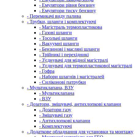
- Емулятори рівня бензину
- Емулятори тиску бензину
- Перемикачі виду палива
- Трубки, шланги і комплектуючі
- Магістраль термопластикова
- Газові шланги
- Тосольні шланги
- Вакуумні шланги
- Бензинові і масляні шланги
- Трійникі і перехідникі
- З'єднувачі для мідної магістралі
- З'єднувачі для термопластикової магістралі
- Гофра
- Набори шлагнів і магістралей
- Силіконові патрубки
- Мультиклапана, ВЗУ
- Мультиклапана
- ВЗУ
- Дозатори, змішувачі, антихлопкові клапани
- Дозатори газу
- Змішувачі газу
- Антихлопкові клапани
- Комплектуючі
- Додаткове обладнання для установки та монтажу