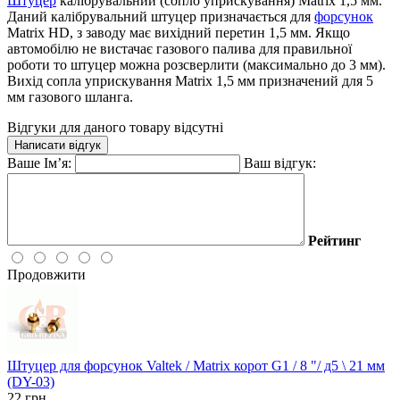
Штуцер
калібрувальний (сопло уприскування) Matrix 1,5 мм.
Даний калібрувальний штуцер призначається для
форсунок
Matrix HD, з заводу має вихідний перетин 1,5 мм. Якщо
автомобілю не вистачає газового палива для правильної
роботи то штуцер можна розсверлити (максимально до 3 мм).
Вихід сопла уприскування Matrix 1,5 мм призначений для 5
мм газового шланга.
Відгуки для даного товару відсутні
Написати відгук
Ваше Ім’я:
Ваш відгук:
Рейтинг
Продовжити
Штуцер для форсунок Valtek / Matrix корот G1 / 8 "/ д5 \ 21 мм
(DY-03)
22
грн