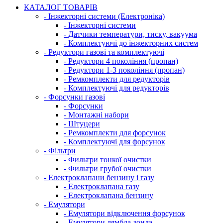
КАТАЛОГ ТОВАРІВ
- Інжекторні системи (Електроніка)
- Інжекторні системи
- Датчики температури, тиску, вакуума
- Комплектуючі до інжекторних систем
- Редуктори газові та комплектуючі
- Редуктори 4 покоління (пропан)
- Редуктори 1-3 покоління (пропан)
- Ремкомплекти для редукторів
- Комплектуючі для редукторів
- Форсунки газові
- Форсунки
- Монтажні набори
- Штуцери
- Ремкомплекти для форсунок
- Комплектуючі для форсунок
- Фільтри
- Фильтри тонкої очистки
- Фильтри грубої очистки
- Електроклапани бензину і газу
- Електроклапана газу
- Електроклапана бензину
- Емулятори
- Емулятори відключення форсунок
- Емулятори лямбда-зонда