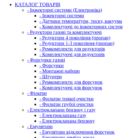
КАТАЛОГ ТОВАРІВ
- Інжекторні системи (Електроніка)
- Інжекторні системи
- Датчики температури, тиску, вакуума
- Комплектуючі до інжекторних систем
- Редуктори газові та комплектуючі
- Редуктори 4 покоління (пропан)
- Редуктори 1-3 покоління (пропан)
- Ремкомплекти для редукторів
- Комплектуючі для редукторів
- Форсунки газові
- Форсунки
- Монтажні набори
- Штуцери
- Ремкомплекти для форсунок
- Комплектуючі для форсунок
- Фільтри
- Фильтри тонкої очистки
- Фильтри грубої очистки
- Електроклапани бензину і газу
- Електроклапана газу
- Електроклапана бензину
- Емулятори
- Емулятори відключення форсунок
- Емулятори лямбда-зонда