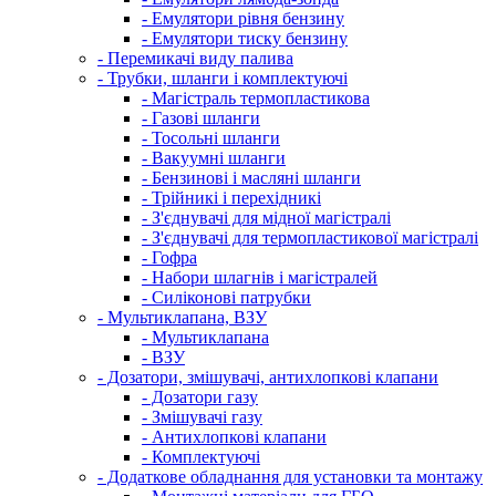
- Емулятори рівня бензину
- Емулятори тиску бензину
- Перемикачі виду палива
- Трубки, шланги і комплектуючі
- Магістраль термопластикова
- Газові шланги
- Тосольні шланги
- Вакуумні шланги
- Бензинові і масляні шланги
- Трійникі і перехідникі
- З'єднувачі для мідної магістралі
- З'єднувачі для термопластикової магістралі
- Гофра
- Набори шлагнів і магістралей
- Силіконові патрубки
- Мультиклапана, ВЗУ
- Мультиклапана
- ВЗУ
- Дозатори, змішувачі, антихлопкові клапани
- Дозатори газу
- Змішувачі газу
- Антихлопкові клапани
- Комплектуючі
- Додаткове обладнання для установки та монтажу