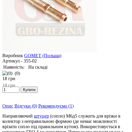
Виробник
GOMET (Польша)
Артикул
- 355-02
Наявність:
На складі
(0)
18
грн
18
грн
Опис
Відгуки (0)
Рекомендуємо (1)
Направляючий
штуцер
(сопло) М6д5 служить для врізки в
колектор з неправильною формою (де немає можливості
врізати сопло під правильним кутом). Використовується в
установках ГБО 4-го покоління. Через нього подається газ з