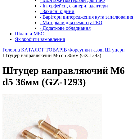
- Монтажні матеріали для ГБО
- Інтерфейси, сканери, адаптери
- Захисні рідини
- Варітори випередження кута запалювання
- Матеріали для ремонту ГБО
- Додаткове обладнання
Шланги МБС
Як зробити замовлення
Головна
КАТАЛОГ ТОВАРІВ
Форсунки газові
Штуцери
Штуцер направляючий M6 d5 36мм (GZ-1293)
Штуцер направляючий M6
d5 36мм (GZ-1293)