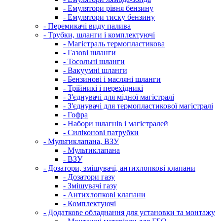
- Емулятори рівня бензину
- Емулятори тиску бензину
- Перемикачі виду палива
- Трубки, шланги і комплектуючі
- Магістраль термопластикова
- Газові шланги
- Тосольні шланги
- Вакуумні шланги
- Бензинові і масляні шланги
- Трійникі і перехідникі
- З'єднувачі для мідної магістралі
- З'єднувачі для термопластикової магістралі
- Гофра
- Набори шлагнів і магістралей
- Силіконові патрубки
- Мультиклапана, ВЗУ
- Мультиклапана
- ВЗУ
- Дозатори, змішувачі, антихлопкові клапани
- Дозатори газу
- Змішувачі газу
- Антихлопкові клапани
- Комплектуючі
- Додаткове обладнання для установки та монтажу