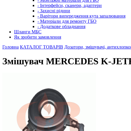
- Монтажні матеріали для ГБО
- Інтерфейси, сканери, адаптери
- Захисні рідини
- Варітори випередження кута запалювання
- Матеріали для ремонту ГБО
- Додаткове обладнання
Шланги МБС
Як зробити замовлення
Головна
КАТАЛОГ ТОВАРІВ
Дозатори, змішувачі, антихлопко
Змішувач MERCEDES K-JETRO