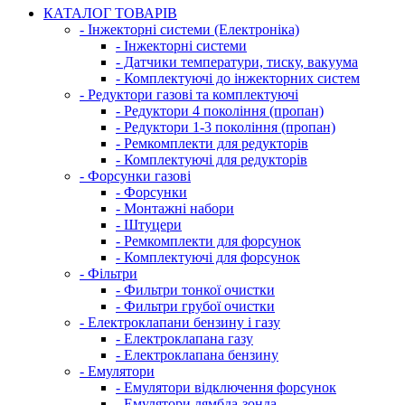
КАТАЛОГ ТОВАРІВ
- Інжекторні системи (Електроніка)
- Інжекторні системи
- Датчики температури, тиску, вакуума
- Комплектуючі до інжекторних систем
- Редуктори газові та комплектуючі
- Редуктори 4 покоління (пропан)
- Редуктори 1-3 покоління (пропан)
- Ремкомплекти для редукторів
- Комплектуючі для редукторів
- Форсунки газові
- Форсунки
- Монтажні набори
- Штуцери
- Ремкомплекти для форсунок
- Комплектуючі для форсунок
- Фільтри
- Фильтри тонкої очистки
- Фильтри грубої очистки
- Електроклапани бензину і газу
- Електроклапана газу
- Електроклапана бензину
- Емулятори
- Емулятори відключення форсунок
- Емулятори лямбда-зонда