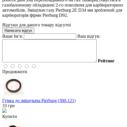
газобалонному обладнанні 2-го покоління для карбюраторних
автомобілів. Змішувач газу Pierburg 2E D34 мм зроблений для
карбюраторів фірми Pierburg D92.
Відгуки для даного товару відсутні
Написати відгук
Ваше Ім’я:
Ваш відгук:
Рейтинг
Продовжити
Гумка до змішувача Pierburg (300-121)
33
грн
Купити