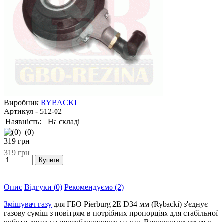
Виробник
RYBACKI
Артикул
- 512-02
Наявність:
На складі
(0)
319
грн
319
грн
Опис
Відгуки (0)
Рекомендуємо (2)
Змішувач газу
для ГБО Pierburg 2E D34 мм (Rybacki) з'єднує
газову суміш з повітрям в потрібних пропорціях для стабільної
роботи двигуна переобладнаного на газ. Використовується в