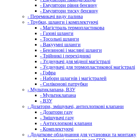
- Емулятори рівня бензину
- Емулятори тиску бензину
- Перемикачі виду палива
- Трубки, шланги і комплектуючі
- Магістраль термопластикова
- Газові шланги
- Тосольні шланги
- Вакуумні шланги
- Бензинові і масляні шланги
- Трійникі і перехідникі
- З'єднувачі для мідної магістралі
- З'єднувачі для термопластикової магістралі
- Гофра
- Набори шлагнів і магістралей
- Силіконові патрубки
- Мультиклапана, ВЗУ
- Мультиклапана
- ВЗУ
- Дозатори, змішувачі, антихлопкові клапани
- Дозатори газу
- Змішувачі газу
- Антихлопкові клапани
- Комплектуючі
- Додаткове обладнання для установки та монтажу