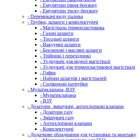
- Емулятори рівня бензину
- Емулятори тиску бензину
- Перемикачі виду палива
- Трубки, шланги і комплектуючі
- Магістраль термопластикова
- Газові шланги
- Тосольні шланги
- Вакуумні шланги
- Бензинові і масляні шланги
- Трійникі і перехідникі
- З'єднувачі для мідної магістралі
- З'єднувачі для термопластикової магістралі
- Гофра
- Набори шлагнів і магістралей
- Силіконові патрубки
- Мультиклапана, ВЗУ
- Мультиклапана
- ВЗУ
- Дозатори, змішувачі, антихлопкові клапани
- Дозатори газу
- Змішувачі газу
- Антихлопкові клапани
- Комплектуючі
- Додаткове обладнання для установки та монтажу