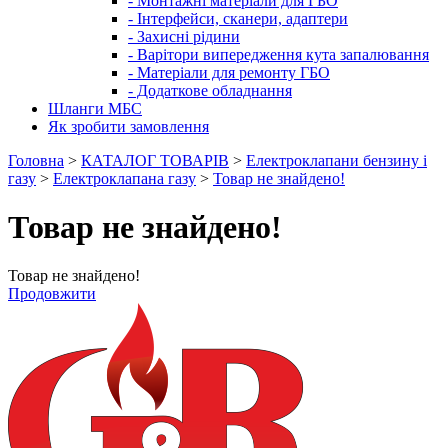
- Монтажні матеріали для ГБО
- Інтерфейси, сканери, адаптери
- Захисні рідини
- Варітори випередження кута запалювання
- Матеріали для ремонту ГБО
- Додаткове обладнання
Шланги МБС
Як зробити замовлення
Головна
>
КАТАЛОГ ТОВАРІВ
>
Електроклапани бензину і
газу
>
Електроклапана газу
>
Товар не знайдено!
Товар не знайдено!
Товар не знайдено!
Продовжити