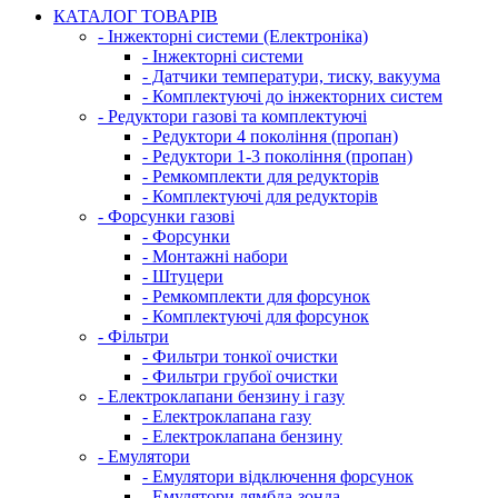
КАТАЛОГ ТОВАРІВ
- Інжекторні системи (Електроніка)
- Інжекторні системи
- Датчики температури, тиску, вакуума
- Комплектуючі до інжекторних систем
- Редуктори газові та комплектуючі
- Редуктори 4 покоління (пропан)
- Редуктори 1-3 покоління (пропан)
- Ремкомплекти для редукторів
- Комплектуючі для редукторів
- Форсунки газові
- Форсунки
- Монтажні набори
- Штуцери
- Ремкомплекти для форсунок
- Комплектуючі для форсунок
- Фільтри
- Фильтри тонкої очистки
- Фильтри грубої очистки
- Електроклапани бензину і газу
- Електроклапана газу
- Електроклапана бензину
- Емулятори
- Емулятори відключення форсунок
- Емулятори лямбда-зонда