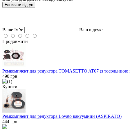
Написати відгук
Ваше Ім’я:
Ваш відгук:
Продовжити
Ремкомплект для редуктора TOMASETTO AT07 (з тосольниою
490
грн
Купити
Ремкомплект для редуктора Lovato вакуумний (ASPIRATO)
444
грн