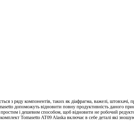
ться з ряду компонентів, таких як діафрагма, важелі, штовхачі, 
omasetto допоможуть відновити повну продуктивність даного при
простим і дешевим способом, щоб відновити не робочий редукто
омплект Tomasetto AT09 Alaska включає в себе деталі які зношую