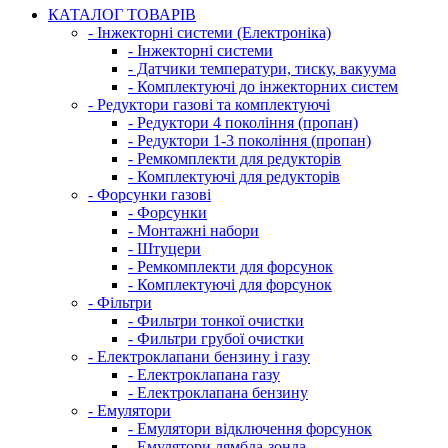
КАТАЛОГ ТОВАРІВ
- Інжекторні системи (Електроніка)
- Інжекторні системи
- Датчики температури, тиску, вакуума
- Комплектуючі до інжекторних систем
- Редуктори газові та комплектуючі
- Редуктори 4 покоління (пропан)
- Редуктори 1-3 покоління (пропан)
- Ремкомплекти для редукторів
- Комплектуючі для редукторів
- Форсунки газові
- Форсунки
- Монтажні набори
- Штуцери
- Ремкомплекти для форсунок
- Комплектуючі для форсунок
- Фільтри
- Фильтри тонкої очистки
- Фильтри грубої очистки
- Електроклапани бензину і газу
- Електроклапана газу
- Електроклапана бензину
- Емулятори
- Емулятори відключення форсунок
- Емулятори лямбда-зонда