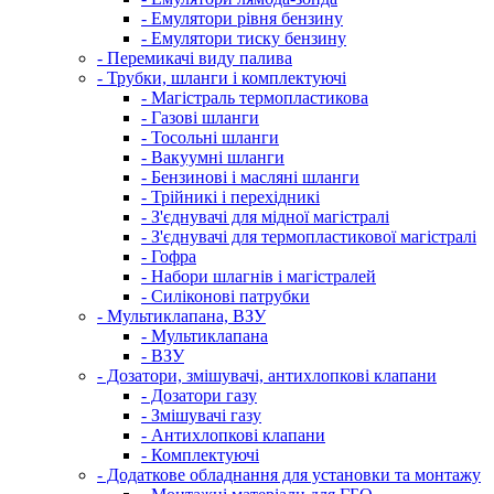
- Емулятори рівня бензину
- Емулятори тиску бензину
- Перемикачі виду палива
- Трубки, шланги і комплектуючі
- Магістраль термопластикова
- Газові шланги
- Тосольні шланги
- Вакуумні шланги
- Бензинові і масляні шланги
- Трійникі і перехідникі
- З'єднувачі для мідної магістралі
- З'єднувачі для термопластикової магістралі
- Гофра
- Набори шлагнів і магістралей
- Силіконові патрубки
- Мультиклапана, ВЗУ
- Мультиклапана
- ВЗУ
- Дозатори, змішувачі, антихлопкові клапани
- Дозатори газу
- Змішувачі газу
- Антихлопкові клапани
- Комплектуючі
- Додаткове обладнання для установки та монтажу