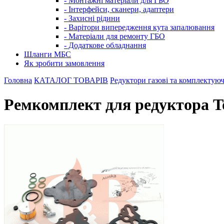
- Монтажні матеріали для ГБО
- Інтерфейси, сканери, адаптери
- Захисні рідини
- Варітори випередження кута запалювання
- Матеріали для ремонту ГБО
- Додаткове обладнання
Шланги МБС
Як зробити замовлення
Головна
КАТАЛОГ ТОВАРІВ
Редуктори газові та комплектуюч
Ремкомплект для редуктора T