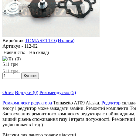
Виробник
TOMASETTO (Италия)
Артикул
- 112-02
Наявність:
На складі
(0)
511
грн
511
грн
Опис
Відгуки (0)
Рекомендуємо (5)
Ремкомплект редуктора
Tomasetto AT09 Alaska.
Редуктор
складає
зносу і редуктор може зажадати заміни. Ремонтні комплекти T
Застосування ремонтного комплекту редуктора є найшвидшим, 
вищий рівень споживання газу і втрата потужності. Ремонтний к
ущільнювачів і т.д.).
Відгуки для даного товару відсутні